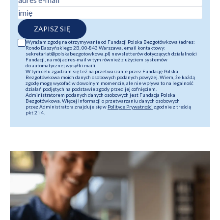
imię
ZAPISZ SIĘ
Wyrażam zgodę na otrzymywanie od Fundacji Polska Bezgotówkowa (adres:
Rondo Daszyńskiego 2B, 00-843 Warszawa, email kontaktowy:
sekretariat@polskabezgotowkowa.pl) newsletterów dotyczących działalności
Fundacji, na mój adres-mail w tym również z użyciem systemów
do automatycznej wysyłki maili.
W tym celu zgadzam się też na przetwarzanie przez Fundację Polska
Bezgotówkowa moich danych osobowych podanych powyżej. Wiem, że każdą
zgodę mogę wycofać w dowolnym momencie, ale nie wpływa to na legalność
działań podjętych na podstawie zgody przed jej cofnięciem.
Administratorem podanych danych osobowych jest Fundacja Polska
Bezgotówkowa. Więcej informacji o przetwarzaniu danych osobowych
przez Administratora znajduje się w
Polityce Prywatności
zgodnie z treścią
pkt 2 i 4.