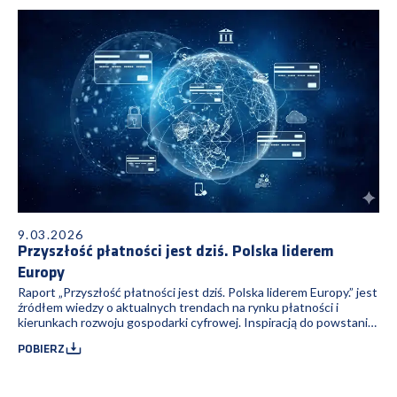
9.03.2026
Przyszłość płatności jest dziś. Polska liderem
Europy
Raport „Przyszłość płatności jest dziś. Polska liderem Europy.” jest
źródłem wiedzy o aktualnych trendach na rynku płatności i
kierunkach rozwoju gospodarki cyfrowej. Inspiracją do powstania
niniejszej publikacji była konferencja „Future of Payments 2025”.
POBIERZ
W materiale zawarto podsumowanie wniosków i analiz
ekspertów, którzy uczestniczyli w wydarzeniu organizowanym
przez Fundację Polska Bezgotówkowa.