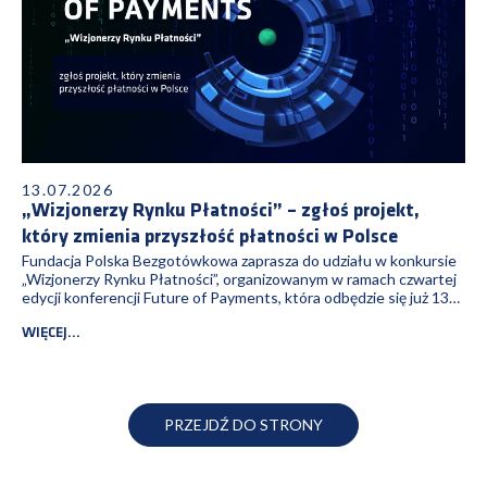
13.07.2026
„Wizjonerzy Rynku Płatności” – zgłoś projekt,
który zmienia przyszłość płatności w Polsce
Fundacja Polska Bezgotówkowa zaprasza do udziału w konkursie
„Wizjonerzy Rynku Płatności”, organizowanym w ramach czwartej
edycji konferencji Future of Payments, która odbędzie się już 13
października 2026 r. w Warszawie. Zgłoś swój projekt i pokaż, jak
wygląda przyszłość płatności. Nabór trwa od 13 lipca do 7
WIĘCEJ...
września 2026 r. włącznie. Regulamin konkursu oraz formularz
zgłoszeniowy dostępne są na
stronie: www.futureofpayments.pl/konkurs/
PRZEJDŹ DO STRONY