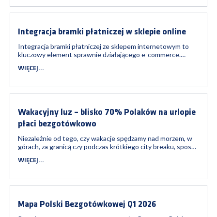
w tym sklepów, supermarketów, s...
Integracja bramki płatniczej w sklepie online
Integracja bramki płatniczej ze sklepem internetowym to
kluczowy element sprawnie działającego e-commerce.
Prawidłowe wdrożenie płatności online skraca proces
WIĘCEJ...
zakupowy, minimalizuje ryzyko błędów i zwiększa wygodę
klientów. Dzięki bramce Twój sklep może sprawnie
obsługiwać transakcje, pozwalając Ci ...
Wakacyjny luz – blisko 70% Polaków na urlopie
płaci bezgotówkowo
Niezależnie od tego, czy wakacje spędzamy nad morzem, w
górach, za granicą czy podczas krótkiego city breaku, sposób
płacenia stał się ważnym elementem podróżniczej wygody.
WIĘCEJ...
Fundacja Polska Bezgotówkowa sprawdziła, jak Polacy
regulują płatności podczas urlopowych wyjazdów. Z badania
wynika, że 7 na 1...
Mapa Polski Bezgotówkowej Q1 2026