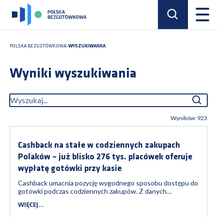
POLSKA BEZGOTÓWKOWA
WYSZUKIWARKA
Wyniki wyszukiwania
Wyszukaj
Wyników:
923
Cashback na stałe w codziennych zakupach
Polaków – już blisko 276 tys. placówek oferuje
wypłatę gotówki przy kasie
Cashback umacnia pozycję wygodnego sposobu dostępu do
gotówki podczas codziennych zakupów. Z danych
Narodowego Banku Polskiego wynika, że na koniec marca
WIĘCEJ...
2026 r. możliwość wypłaty gotówki przy kasie oferowało już
275,8 tys. placówek handlowo-usługowych w całej Polsce,