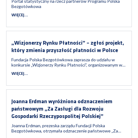
Portal statystyczny na rzecz partnerów Programu Polska
Bezgotówkowa
WIĘCEJ...
„Wizjonerzy Rynku Płatności” – zgłoś projekt,
który zmienia przyszłość płatności w Polsce
Fundacja Polska Bezgotówkowa zaprasza do udziału w
konkursie „Wizjonerzy Rynku Płatności”, organizowanym w
ramach czwartej edycji konferencji Future of Payments,
WIĘCEJ...
która odbędzie się już 13 października 2026 r. w Warszawie.
Zgłoś swój projekt i pokaż, jak wygląda przyszłość płatności.
Nabór trwa od 13...
Joanna Erdman wyróżniona odznaczeniem
państwowym „Za Zasługi dla Rozwoju
Gospodarki Rzeczypospolitej Polskiej”
Joanna Erdman, prezeska zarządu Fundacji Polska
Bezgotówkowa, otrzymała odznaczenie państwowe „Za
Zasługi dla Rozwoju Gospodarki Rzeczypospolitej Polskiej”,