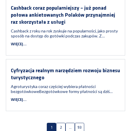
Cashback coraz popularniejszy – już ponad
połowa ankietowanych Polaków przynajmniej
raz skorzystała z usługi
Cashback z roku na rok zyskuje na popularności, jako prosty
sposób na dostęp do gotówki podczas zakupów. Z
najnowszego badania Fundacji Polska Bezgotówkowa
WIĘCEJ...
wynika, że możliwość wypłaty gotówki przy kasie podczas
codziennych zakupów zna już 74% ankietowanych, a ponad
połowa — 53% — przynajmniej raz z...
Cyfryzacja realnym narzędziem rozwoju biznesu
turystycznego
Agroturystyka coraz częściej wybiera płatności
bezgotówkoweBezgotówkowe formy płatności są dziś
naturalnym elementem codziennych transakcji — od handlu i
WIĘCEJ...
usług po branżę turystyczną, noclegową i gastronomiczną.
Potwierdzają to wyniki badania „Zwyczaje płatnicze Polaków
a sieć akceptacji w 2025 roku”...
1
2
...
93