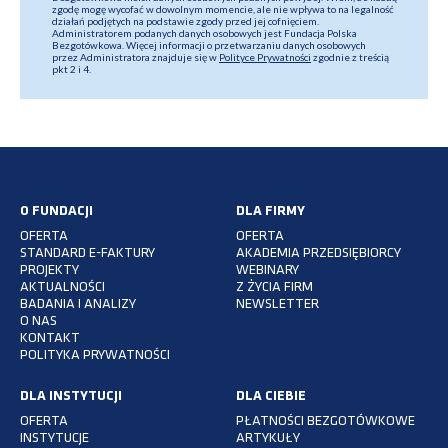
zgodę mogę wycofać w dowolnym momencie, ale nie wpływa to na legalność
działań podjętych na podstawie zgody przed jej cofnięciem.
Administratorem podanych danych osobowych jest Fundacja Polska
Bezgotówkowa. Więcej informacji o przetwarzaniu danych osobowych
przez Administratora znajduje się w
Polityce Prywatności
zgodnie z treścią
pkt 2 i 4.
O FUNDACJI
DLA FIRMY
OFERTA
OFERTA
STANDARD E-FAKTURY
AKADEMIA PRZEDSIĘBIORCY
PROJEKTY
WEBINARY
AKTUALNOŚCI
Z ŻYCIA FIRM
BADANIA I ANALIZY
NEWSLETTER
O NAS
KONTAKT
POLITYKA PRYWATNOŚCI
DLA INSTYTUCJI
DLA CIEBIE
OFERTA
PŁATNOŚCI BEZGOTÓWKOWE
INSTYTUCJE
ARTYKUŁY