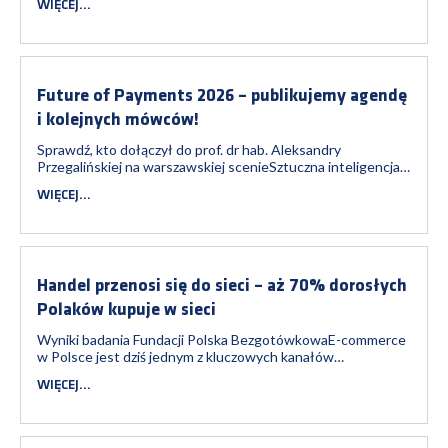
WIĘCEJ...
przyznane przez Ministra Finansów i Gospodarki na wniosek
Prezesa Związku Banków Polskich.Uroczyste wręczenie
odznaczenia odbyło się 7 lipca br...
Future of Payments 2026 – publikujemy agendę
i kolejnych mówców!
Sprawdź, kto dołączył do prof. dr hab. Aleksandry
Przegalińskiej na warszawskiej scenieSztuczna inteligencja,
cyberobrona, rewolucja technologiczna, strategiczne
WIĘCEJ...
wyzwania rynku finansowego – to główne tematy IV edycji
konferencji Future of Payments. Organizowane przez
Fundację Polska Bezgotówkowa wy...
Handel przenosi się do sieci – aż 70% dorosłych
Polaków kupuje w sieci
Wyniki badania Fundacji Polska BezgotówkowaE-commerce
w Polsce jest dziś jednym z kluczowych kanałów
zakupowych, a dla wielu konsumentów - także pierwszym
WIĘCEJ...
wyborem. Jego popularność we wszystkich grupach
wiekowych pokazuje, że zakupy online stały się
standardowym elementem codziennych decyzji zakupow...