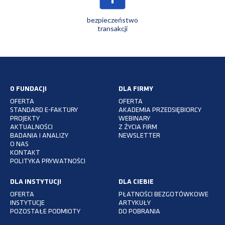
bezpieczeństwo
transakcji
O FUNDACJI
DLA FIRMY
OFERTA
OFERTA
STANDARD E-FAKTURY
AKADEMIA PRZEDSIĘBIORCY
PROJEKTY
WEBINARY
AKTUALNOŚCI
Z ŻYCIA FIRM
BADANIA I ANALIZY
NEWSLETTER
O NAS
KONTAKT
POLITYKA PRYWATNOŚCI
DLA INSTYTUCJI
DLA CIEBIE
OFERTA
PŁATNOŚCI BEZGOTÓWKOWE
INSTYTUCJE
ARTYKUŁY
POZOSTAŁE PODMIOTY
DO POBRANIA