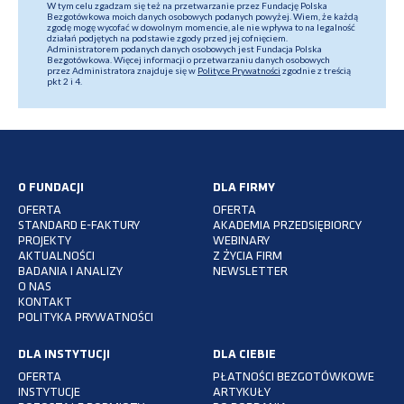
W tym celu zgadzam się też na przetwarzanie przez Fundację Polska
Bezgotówkowa moich danych osobowych podanych powyżej. Wiem, że każdą
zgodę mogę wycofać w dowolnym momencie, ale nie wpływa to na legalność
działań podjętych na podstawie zgody przed jej cofnięciem.
Administratorem podanych danych osobowych jest Fundacja Polska
Bezgotówkowa. Więcej informacji o przetwarzaniu danych osobowych
przez Administratora znajduje się w
Polityce Prywatności
zgodnie z treścią
pkt 2 i 4.
O FUNDACJI
DLA FIRMY
OFERTA
OFERTA
STANDARD E-FAKTURY
AKADEMIA PRZEDSIĘBIORCY
PROJEKTY
WEBINARY
AKTUALNOŚCI
Z ŻYCIA FIRM
BADANIA I ANALIZY
NEWSLETTER
O NAS
KONTAKT
POLITYKA PRYWATNOŚCI
DLA INSTYTUCJI
DLA CIEBIE
OFERTA
PŁATNOŚCI BEZGOTÓWKOWE
INSTYTUCJE
ARTYKUŁY