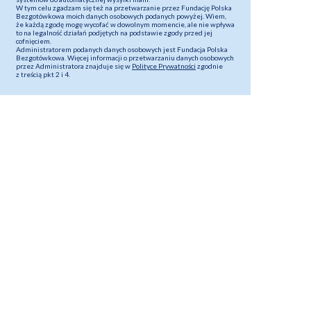
W tym celu zgadzam się też na przetwarzanie przez Fundację Polska
Bezgotówkowa moich danych osobowych podanych powyżej. Wiem,
że każdą zgodę mogę wycofać w dowolnym momencie, ale nie wpływa
to na legalność działań podjętych na podstawie zgody przed jej
cofnięciem.
Administratorem podanych danych osobowych jest Fundacja Polska
Bezgotówkowa. Więcej informacji o przetwarzaniu danych osobowych
przez Administratora znajduje się w
Polityce Prywatności
zgodnie
z treścią pkt 2 i 4.