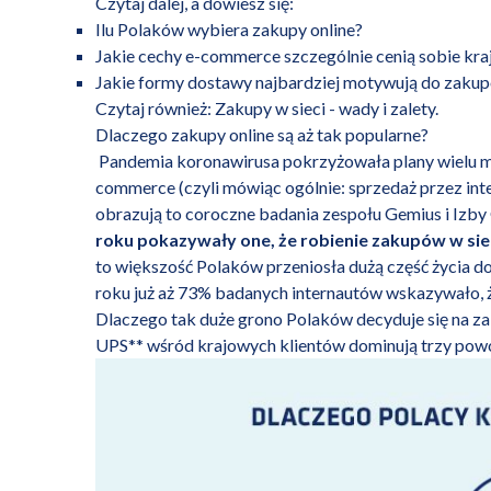
Czytaj dalej, a dowiesz się:
Ilu Polaków wybiera zakupy online?
Jakie cechy e-commerce szczególnie cenią sobie kraj
Jakie formy dostawy najbardziej motywują do zakup
Czytaj również:
Zakupy w sieci - wady i zalety.
Dlaczego zakupy online są aż tak popularne?
Pandemia koronawirusa pokrzyżowała plany wielu mił
commerce (czyli mówiąc ogólnie: sprzedaż przez inte
obrazują to coroczne badania zespołu Gemius i Izby
roku pokazywały one, że robienie zakupów w sie
to większość Polaków przeniosła dużą część życia do
roku już aż 73% badanych internautów wskazywało, ż
Dlaczego tak duże grono Polaków decyduje się na za
UPS** wśród krajowych klientów dominują trzy powo