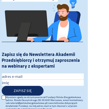
Zapisz się do Newslettera Akademii
Przedsiębiorcy i otrzymuj zaproszenia
na webinary z ekspertami
adres e-mail
imię
ZAPISZ SIĘ
Wyrażam zgodę na otrzymywanie od Fundacji Polska Bezgotówkowa
(adres: Rondo Daszyńskiego 2B, 00-843 Warszawa, email kontaktowy:
sekretariat@polskabezgotowkowa.pl) newsletterów dotyczących
działalności Fundacji, na mój adres-mail w tym również z użyciem
systemów do automatycznej wysyłki maili.