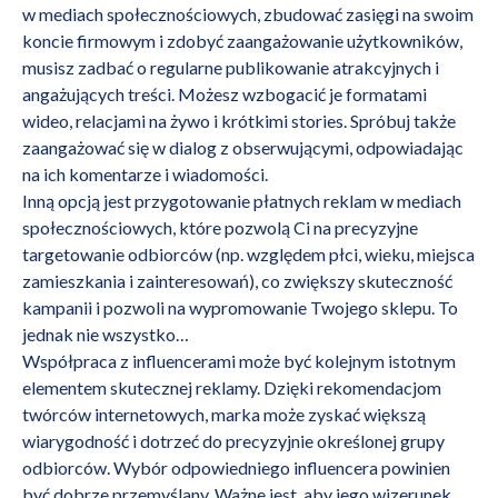
w
mediach społecznościowych
, zbudować zasięgi na swoim
koncie firmowym i zdobyć zaangażowanie użytkowników,
musisz zadbać o regularne publikowanie atrakcyjnych i
angażujących treści. Możesz wzbogacić je formatami
wideo, relacjami na żywo i krótkimi stories. Spróbuj także
zaangażować się w dialog z obserwującymi, odpowiadając
na ich
komentarze
i wiadomości.
Inną opcją jest przygotowanie płatnych
reklam
w mediach
społecznościowych, które pozwolą Ci na precyzyjne
targetowanie odbiorców (np. względem płci, wieku, miejsca
zamieszkania i zainteresowań), co zwiększy skuteczność
kampanii i pozwoli na wypromowanie Twojego sklepu. To
jednak nie wszystko…
Współpraca z influencerami
może być kolejnym istotnym
elementem skutecznej reklamy. Dzięki rekomendacjom
twórców internetowych, marka może zyskać większą
wiarygodność i dotrzeć do precyzyjnie określonej grupy
odbiorców. Wybór odpowiedniego influencera powinien
być dobrze przemyślany. Ważne jest, aby jego wizerunek