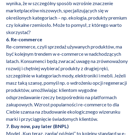
wynika, że w szczególny sposób wzrośnie znaczenie
marketplace’ów niszowych, specjalizujących się w
określonych kategoriach – np. ekologia, produkty premium
czy lokalne rzemiosło. Może to pomysł, z którego warto
skorzystać?
6. Re-commerce
Re-commerce, czyli sprzedaż używanych produktów, ma
być kolejnym trendem w e-commerce w nadchodzących
latach. Konsumenci będą zwracać uwagę na
zrównoważony
rozwój
i chętniej wybierać produkty z drugiej ręki,
szczególnie w kategoriach mody, elektroniki i mebli. Jeżeli
masz taką szansę, pomyśl np. o wdrożeniu opcji regeneracji
produktów, umożliwiając klientom wygodne
odsprzedawanie rzeczy bezpośrednio na platformach
zakupowych. Wzrost popularności re-commerce to dla
Ciebie szansa na zbudowanie ekologicznego wizerunku
marki i przyciągnięcie świadomych klientów.
7. Buy now, pay later (BNPL)
Model
„Kup teraz, zapłać później”
to kolejny standard w e-