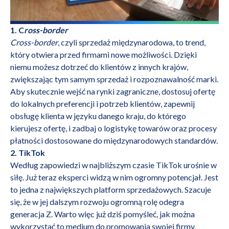
1. C
ross-border
Cross-border
, czyli sprzedaż międzynarodowa, to trend,
który otwiera przed firmami nowe możliwości. Dzięki
niemu możesz dotrzeć do klientów z innych krajów,
zwiększając tym samym sprzedaż i rozpoznawalność marki.
Aby skutecznie wejść na rynki zagraniczne, dostosuj ofertę
do lokalnych preferencji i potrzeb klientów, zapewnij
obsługę klienta w języku danego kraju, do którego
kierujesz ofertę, i zadbaj o logistykę towarów oraz procesy
płatności dostosowane do międzynarodowych standardów.
2. TikTok
Według zapowiedzi w najbliższym czasie TikTok urośnie w
siłę. Już teraz eksperci widzą w nim ogromny potencjał. Jest
to jedna z największych platform sprzedażowych. Szacuje
się, że w jej dalszym rozwoju ogromną rolę odegra
generacja Z.
Warto więc już dziś pomyśleć, jak można
wykorzystać to medium do promowania swojej firmy.