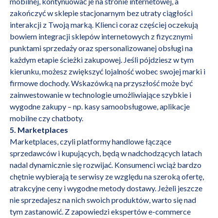
mobilnej, kontynuować je na stronie internetowej, a
zakończyć w sklepie stacjonarnym bez utraty ciągłości
interakcji z Twoją marką. Klienci coraz częściej oczekują
bowiem integracji sklepów internetowych z fizycznymi
punktami sprzedaży oraz spersonalizowanej obsługi na
każdym etapie ścieżki zakupowej. Jeśli pójdziesz w tym
kierunku, możesz zwiększyć lojalność wobec swojej marki i
firmowe dochody. Wskazówką na przyszłość może być
zainwestowanie w technologie umożliwiające szybkie i
wygodne zakupy – np. kasy samoobsługowe, aplikacje
mobilne czy chatboty.
5. Marketplaces
Marketplaces, czyli platformy handlowe łączące
sprzedawców i kupujących, będą w nadchodzących latach
nadal dynamicznie się rozwijać. Konsumenci wciąż bardzo
chętnie wybierają te serwisy ze względu na szeroką ofertę,
atrakcyjne ceny i wygodne metody dostawy. Jeżeli jeszcze
nie sprzedajesz na nich swoich produktów, warto się nad
tym zastanowić. Z zapowiedzi ekspertów e-commerce