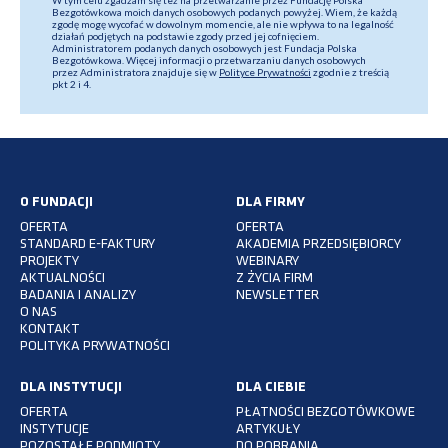
Bezgotówkowa moich danych osobowych podanych powyżej. Wiem, że każdą
zgodę mogę wycofać w dowolnym momencie, ale nie wpływa to na legalność
działań podjętych na podstawie zgody przed jej cofnięciem.
Administratorem podanych danych osobowych jest Fundacja Polska
Bezgotówkowa. Więcej informacji o przetwarzaniu danych osobowych
przez Administratora znajduje się w
Polityce Prywatności
zgodnie z treścią
pkt 2 i 4.
O FUNDACJI
DLA FIRMY
OFERTA
OFERTA
STANDARD E-FAKTURY
AKADEMIA PRZEDSIĘBIORCY
PROJEKTY
WEBINARY
AKTUALNOŚCI
Z ŻYCIA FIRM
BADANIA I ANALIZY
NEWSLETTER
O NAS
KONTAKT
POLITYKA PRYWATNOŚCI
DLA INSTYTUCJI
DLA CIEBIE
OFERTA
PŁATNOŚCI BEZGOTÓWKOWE
INSTYTUCJE
ARTYKUŁY
POZOSTAŁE PODMIOTY
DO POBRANIA